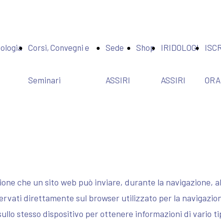
dologia
Corsi, Convegni e
Sede
Shop
IRIDOLOGI
ISCR
Seminari
ASSIRI
ASSIRI
ORA
Convegni e
Seminari
Specialistici
sione che un sito web può inviare, durante la navigazione, al
vati direttamente sul browser utilizzato per la navigazione
Formazione:
ullo stesso dispositivo per ottenere informazioni di vario ti