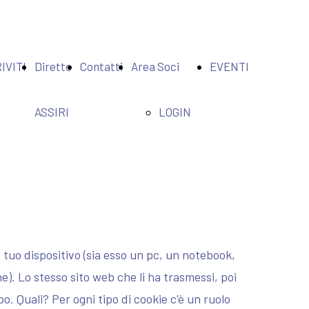
IVITI
Diretto
Contatti
Area Soci
EVENTI
ASSIRI
LOGIN
ASSIRI
 tuo dispositivo (sia esso un pc, un notebook,
). Lo stesso sito web che li ha trasmessi, poi
po. Quali? Per ogni tipo di cookie c'è un ruolo